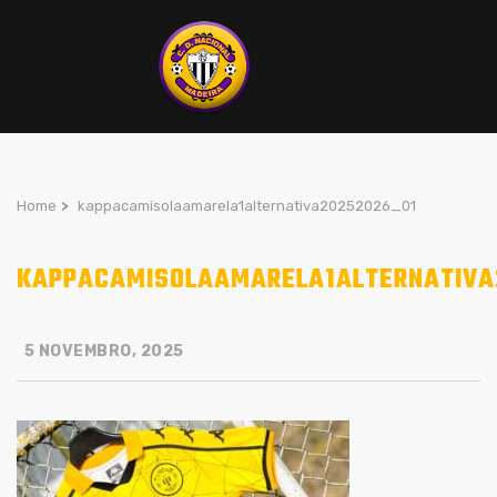
Home
>
kappacamisolaamarela1alternativa20252026_01
KAPPACAMISOLAAMARELA1ALTERNATIVA
5 NOVEMBRO, 2025