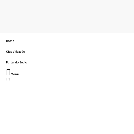
Home
Classificação
Portal do Socio
Menu
Fechar
Home
Clube
História
Marcha
Sede