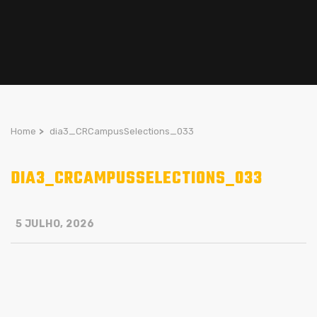
Home
>
dia3_CRCampusSelections_033
DIA3_CRCAMPUSSELECTIONS_033
5 JULHO, 2026