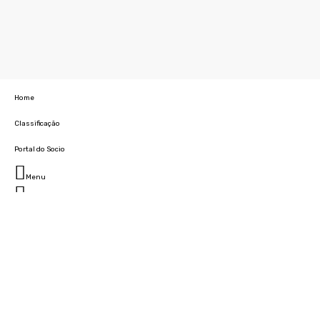
Home
Classificação
Portal do Socio
Menu
Fechar
Home
Clube
História
Marcha
Sede