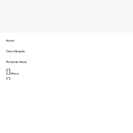
Home
Classificação
Portal do Socio
Menu
Fechar
Home
Clube
História
Marcha
Sede