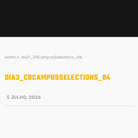
Home
>
dia3_CRCampusSelections_04
DIA3_CRCAMPUSSELECTIONS_04
5 JULHO, 2026