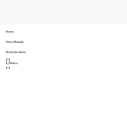
Home
Classificação
Portal do Socio
Menu
Fechar
Home
Clube
História
Marcha
Sede
Instalações