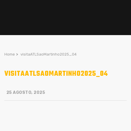
Home
>
visitaATLSaoMartinho2025_04
VISITAATLSAOMARTINHO2025_04
25 AGOSTO, 2025