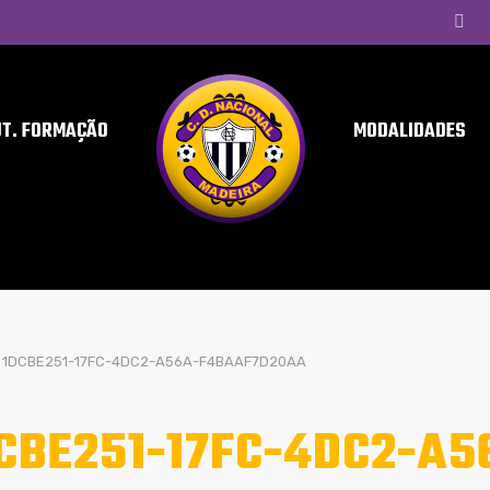
UT. FORMAÇÃO
MODALIDADES
1DCBE251-17FC-4DC2-A56A-F4BAAF7D20AA
CBE251-17FC-4DC2-A5