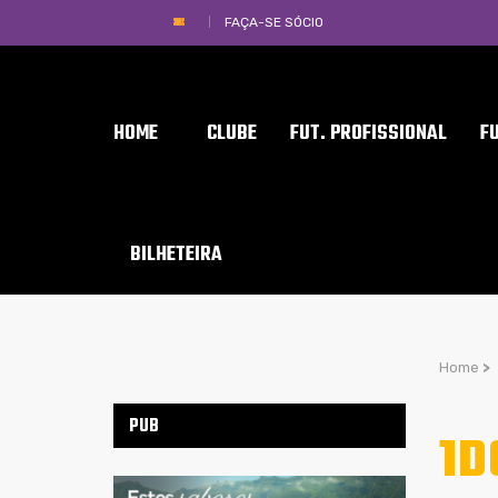
FAÇA-SE SÓCIO
HOME
CLUBE
FUT. PROFISSIONAL
F
BILHETEIRA
Home
>
PUB
1D