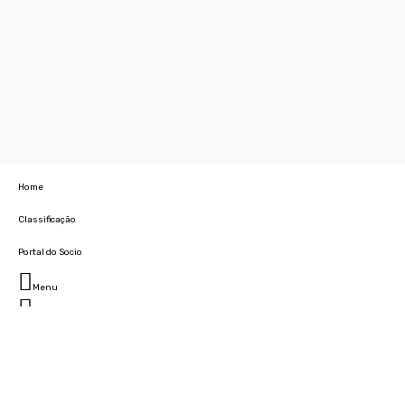
Home
Classificação
Portal do Socio
Menu
Fechar
Home
Clube
História