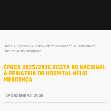
Home
>
Época 2025/2026 Visita do Nacional á Pediatria do
Hospital Nélio Mendonça
ÉPOCA 2025/2026 VISITA DO NACIONAL
Á PEDIATRIA DO HOSPITAL NÉLIO
MENDONÇA
29 DEZEMBRO, 2025