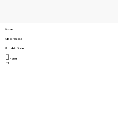
Home
Classificação
Portal do Socio
Menu
Fechar
Home
Clube
História
Marcha
Sede
Instalações