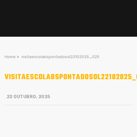
Home
>
visitaescolabspontadosol22102025_025
VISITAESCOLABSPONTADOSOL22102025_
22 OUTUBRO, 2025