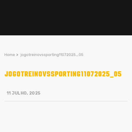
Home
>
jogotreinovssporting11072025_05
JOGOTREINOVSSPORTING11072025_05
11 JULHO, 2025