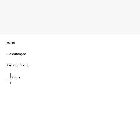
Home
Classificação
Portal do Socio
Menu
Fechar
Home
Clube
História
Marcha
Sede