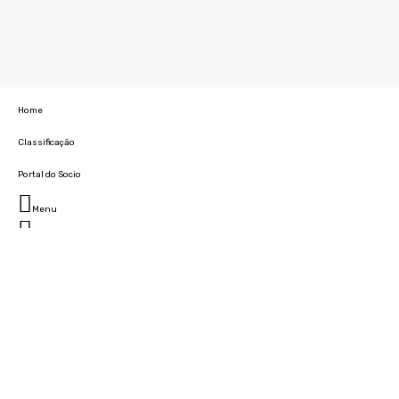
Home
Classificação
Portal do Socio
Menu
Fechar
Home
Clube
História
Marcha
Sede