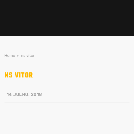
Home
>
ns vitor
NS VITOR
14 JULHO, 2018