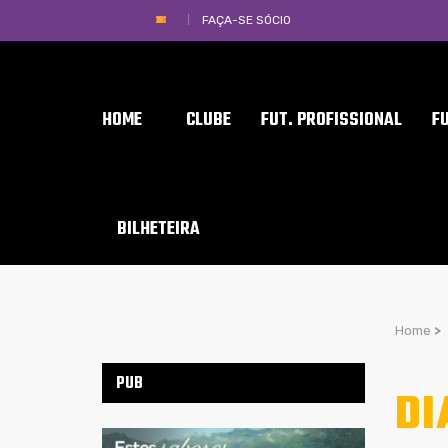
FAÇA-SE SÓCIO
HOME
CLUBE
FUT. PROFISSIONAL
F
BILHETEIRA
Home
>
PUB
DI