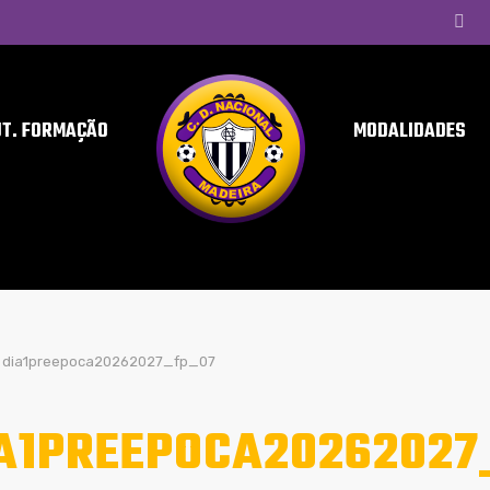
UT. FORMAÇÃO
MODALIDADES
dia1preepoca20262027_fp_07
A1PREEPOCA20262027