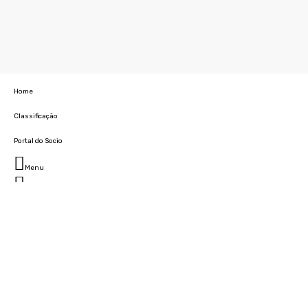
Home
Classificação
Portal do Socio
Menu
Fechar
Home
Clube
História
Marcha
Sede