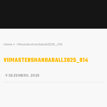
Home
>
VIImastershandaball2025_014
VIIMASTERSHANDABALL2025_014
9 DEZEMBRO, 2025