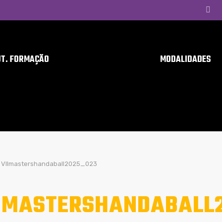
UT. FORMAÇÃO
MODALIDADES
VIImastershandaball2025_023
IMASTERSHANDABALL