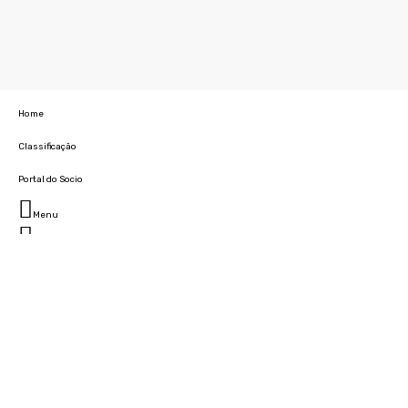
Home
Classificação
Portal do Socio
Menu
Fechar
Home
Clube
História
Marcha
Sede