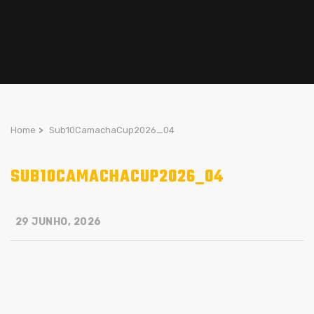
Home
>
Sub10CamachaCup2026_04
SUB10CAMACHACUP2026_04
29 JUNHO, 2026