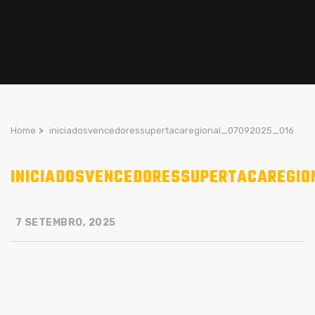
Home
>
iniciadosvencedoressupertacaregional_07092025_016
INICIADOSVENCEDORESSUPERTACAREGIO
7 SETEMBRO, 2025