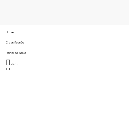
Home
Classificação
Portal do Socio
Menu
Fechar
Home
Clube
História
Marcha
Sede
Instalações