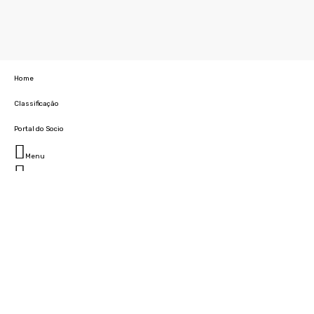
Home
Classificação
Portal do Socio
Menu
Fechar
Home
Clube
História
Marcha
Sede
Instalações