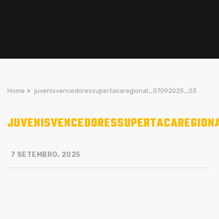
Home
>
juvenisvencedoressupertacaregional_07092025_03
JUVENISVENCEDORESSUPERTACAREGION
7 SETEMBRO, 2025