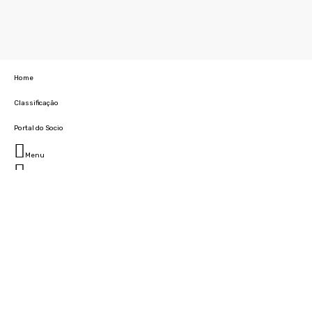
Home
Classificação
Portal do Socio
Menu
Fechar
Home
Clube
História
Marcha
Sede
Instalações