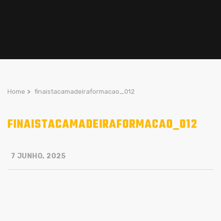
Home
>
finaistacamadeiraformacao_012
FINAISTACAMADEIRAFORMACAO_012
7 JUNHO, 2025