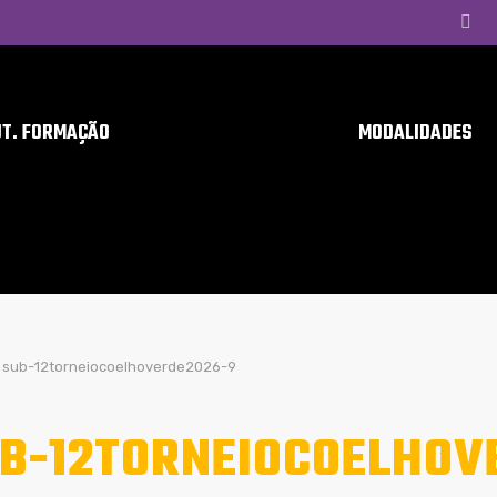
UT. FORMAÇÃO
MODALIDADES
sub-12torneiocoelhoverde2026-9
B-12TORNEIOCOELHOV