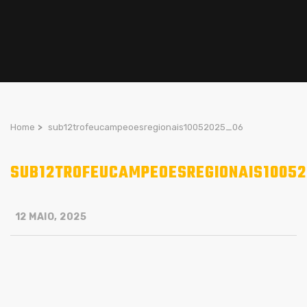
Home
>
sub12trofeucampeoesregionais10052025_06
SUB12TROFEUCAMPEOESREGIONAIS10052
12 MAIO, 2025