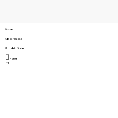
Home
Classificação
Portal do Socio
Menu
Fechar
Home
Clube
História
Marcha
Sede
Instalações