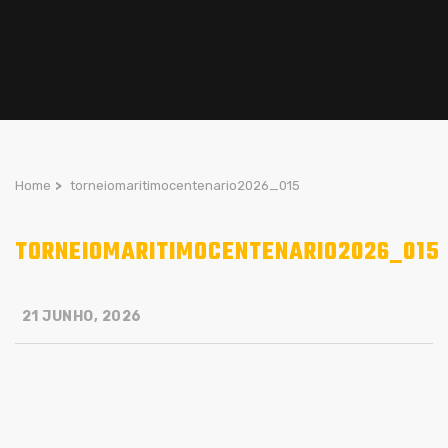
Home
>
torneiomaritimocentenario2026_015
TORNEIOMARITIMOCENTENARIO2026_015
21 JUNHO, 2026