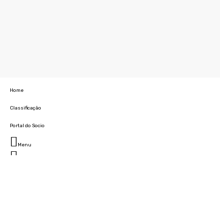
Home
Classificação
Portal do Socio
Menu
Fechar
Home
Clube
História