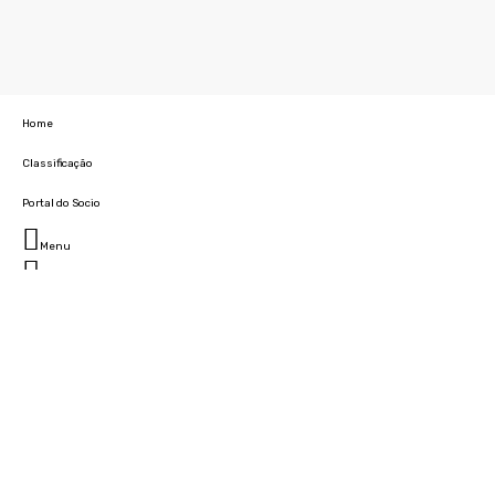
Home
Classificação
Portal do Socio
Menu
Fechar
Home
Clube
História
Marcha
Sede
Instalações