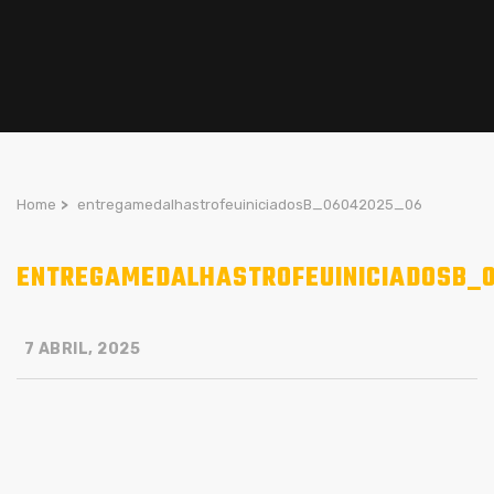
Home
>
entregamedalhastrofeuiniciadosB_06042025_06
ENTREGAMEDALHASTROFEUINICIADOSB_
7 ABRIL, 2025