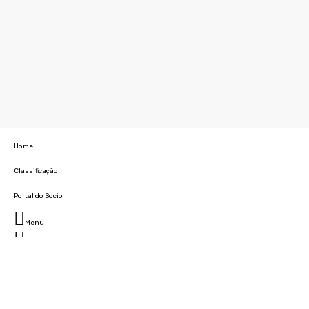
Home
Classificação
Portal do Socio
Menu
Fechar
Home
Clube