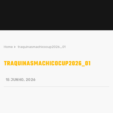
Home
>
traquinasmachicocup2026_01
TRAQUINASMACHICOCUP2026_01
15 JUNHO, 2026