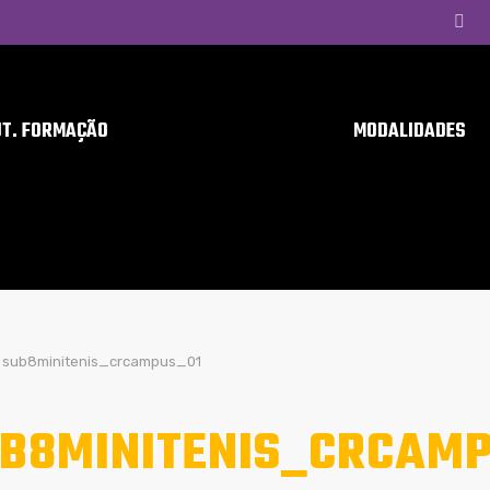
UT. FORMAÇÃO
MODALIDADES
sub8minitenis_crcampus_01
B8MINITENIS_CRCAMP