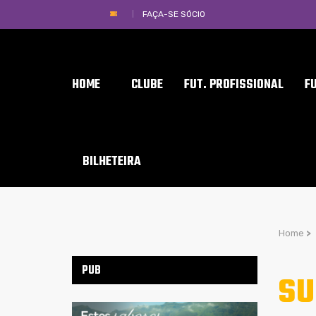
FAÇA-SE SÓCIO
HOME
CLUBE
FUT. PROFISSIONAL
F
BILHETEIRA
Home
>
PUB
SU