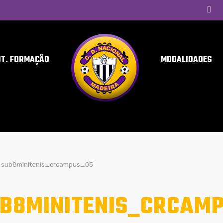
UT. FORMAÇÃO
MODALIDADES
sub8minitenis_crcampus_05
B8MINITENIS_CRCAM