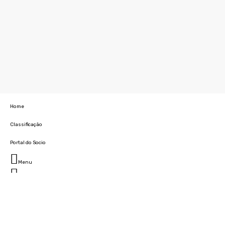
Home
Classificação
Portal do Socio
Menu
Fechar
Home
Clube