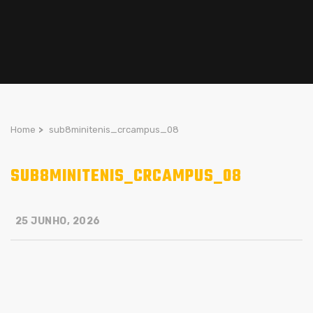
Home
>
sub8minitenis_crcampus_08
SUB8MINITENIS_CRCAMPUS_08
25 JUNHO, 2026