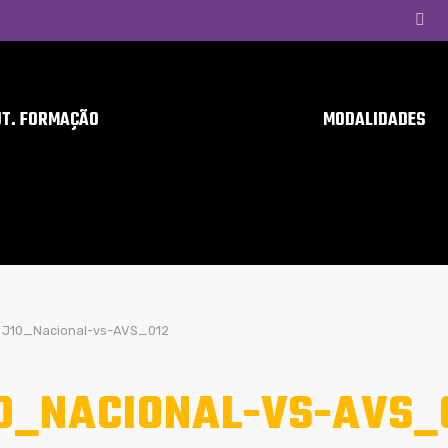
UT. FORMAÇÃO
MODALIDADES
J10_Nacional-vs-AVS_012
0_NACIONAL-VS-AVS_