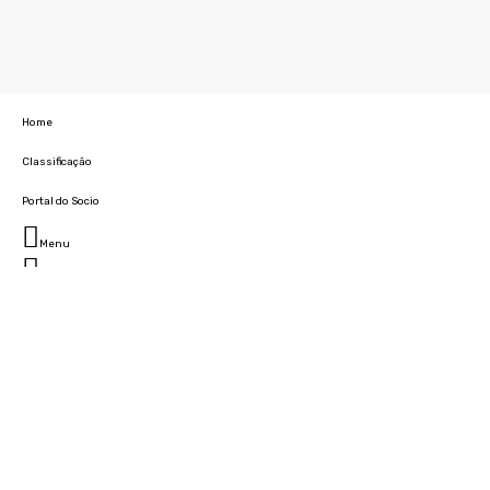
Home
Classificação
Portal do Socio
Menu
Fechar
Home
Clube
História
Marcha
Sede
Instalações