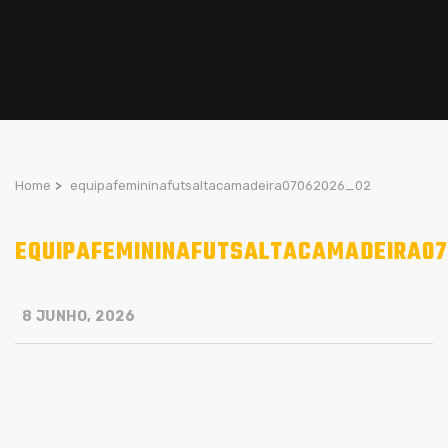
Home
>
equipafemininafutsaltacamadeira07062026_02
EQUIPAFEMININAFUTSALTACAMADEIRA07
8 JUNHO, 2026