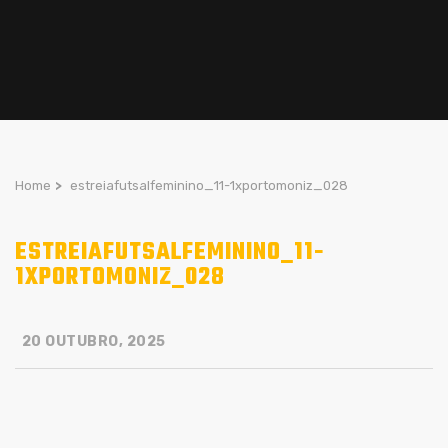
Home
>
estreiafutsalfeminino_11-1xportomoniz_028
ESTREIAFUTSALFEMININO_11-
1XPORTOMONIZ_028
20 OUTUBRO, 2025