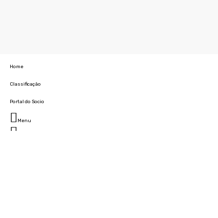
Home
Classificação
Portal do Socio
Menu
Fechar
Home
Clube
História
Marcha
Sede