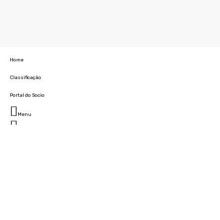
Home
Classificação
Portal do Socio
Menu
Fechar
Home
Clube
História
Marcha
Sede