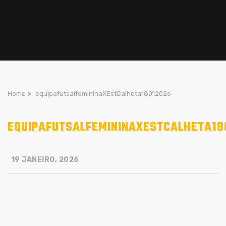
Home
>
equipafutsalfemininaXEstCalheta18012026
EQUIPAFUTSALFEMININAXESTCALHETA18
19 JANEIRO, 2026