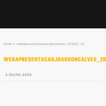
Home
>
webapresentacaojoaogoncalves_202627_01
WEBAPRESENTACAOJOAOGONCALVES_20
6 JULHO, 2026