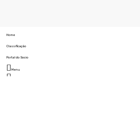
Home
Classificação
Portal do Socio
Menu
Fechar
Home
Clube
História
Marcha
Sede
Instalações