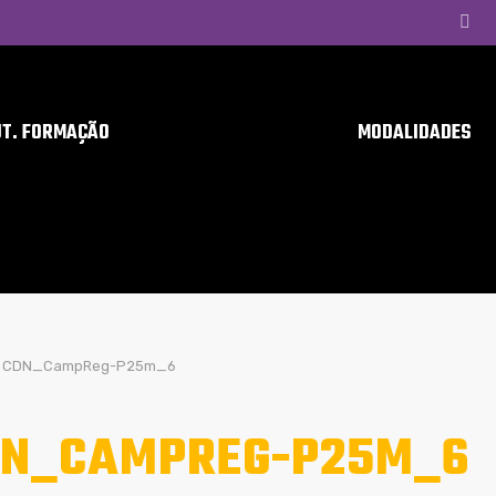
UT. FORMAÇÃO
MODALIDADES
CDN_CampReg-P25m_6
N_CAMPREG-P25M_6