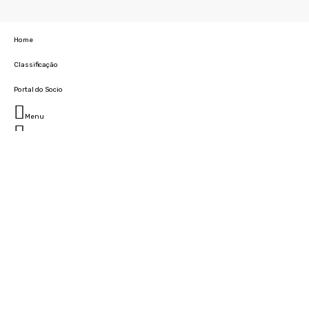
Home
Classificação
Portal do Socio
Menu
Fechar
Home
Clube
História
Marcha
Sede
Instalações
Cidade Desportiva