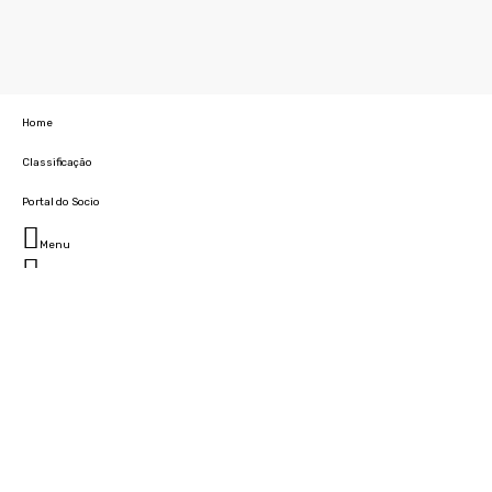
Home
Classificação
Portal do Socio
Menu
Fechar
Home
Clube
História
Marcha
Sede
Instalações