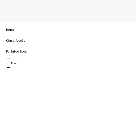
Home
Classificação
Portal do Socio
Menu
Fechar
Home
Clube
História
Marcha
Sede
Instalações