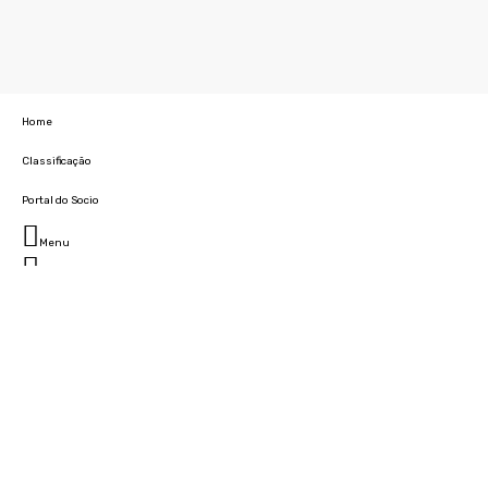
Home
Classificação
Portal do Socio
Menu
Fechar
Home
Clube
História
Marcha
Sede
Instalações