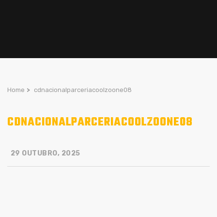
Home
>
cdnacionalparceriacoolzoone08
CDNACIONALPARCERIACOOLZOONE08
29 OUTUBRO, 2025