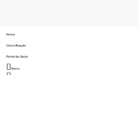
Home
Classificação
Portal do Socio
Menu
Fechar
Home
Clube
História
Marcha
Sede
Instalações