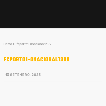
Home
>
fcporto1-0nacional1309
FCPORTO1-0NACIONAL1309
13 SETEMBRO, 2025