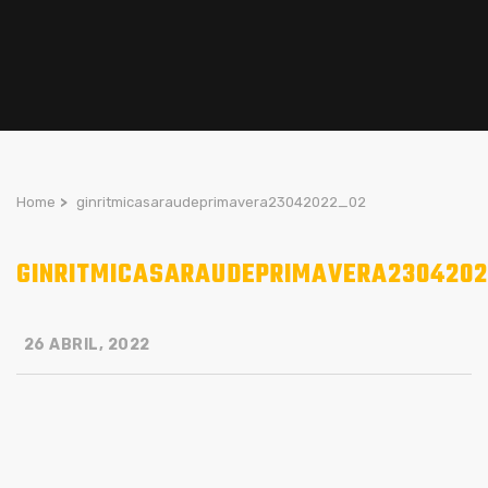
Home
>
ginritmicasaraudeprimavera23042022_02
GINRITMICASARAUDEPRIMAVERA2304202
26 ABRIL, 2022