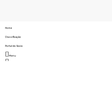
Home
Classificação
Portal do Socio
Menu
Fechar
Home
Clube
História
Marcha
Sede
Instalações