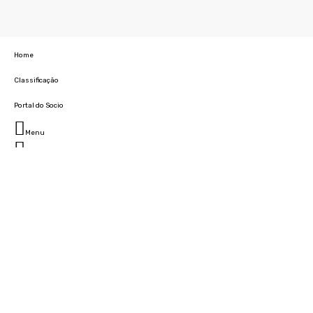
Home
Classificação
Portal do Socio
Menu
Fechar
Home
Clube
História
Marcha
Sede
Instalações
Cidade Desportiva