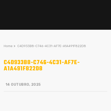
Home
>
C4D933B8-C746-4C31-AF7E-A1A491F822D8
C4D933B8-C746-4C31-AF7E-
A1A491F822D8
14 OUTUBRO, 2025