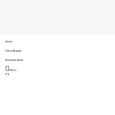
Home
Classificação
Portal do Socio
Menu
Fechar
Home
Clube
História
Marcha