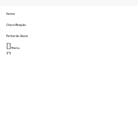
Home
Classificação
Portal do Socio
Menu
Fechar
Home
Clube
História
Marcha
Sede
Instalações
Cidade Desportiva
Estádio da Madeira