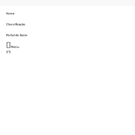
Home
Classificação
Portal do Socio
Menu
Fechar
Home
Clube
História
Marcha
Sede
Instalações
Cidade Desportiva
Estádio da Madeira