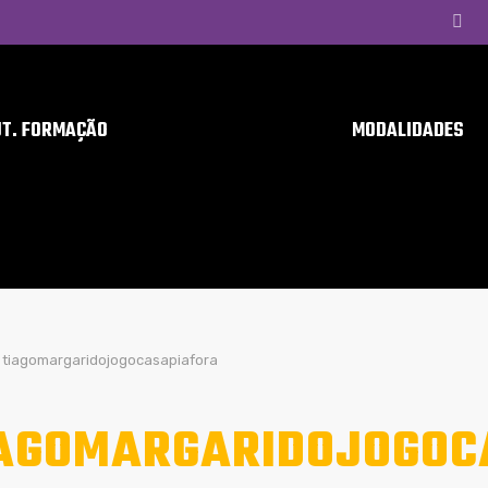
UT. FORMAÇÃO
MODALIDADES
tiagomargaridojogocasapiafora
AGOMARGARIDOJOGOC