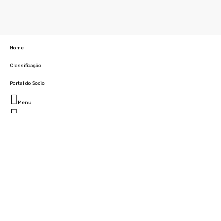
Home
Classificação
Portal do Socio
Menu
Fechar
Home
Clube
História
Marcha
Sede
Instalações