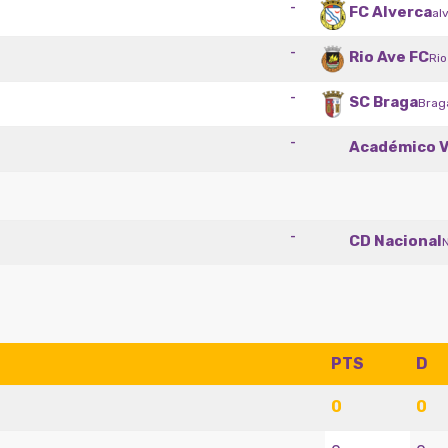
-
FC Alverca
al
-
Rio Ave FC
Rio
-
SC Braga
Brag
-
Académico V
-
CD Nacional
PTS
D
0
0