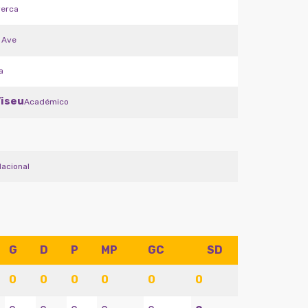
verca
 Ave
a
iseu
Académico
Nacional
G
D
P
MP
GC
SD
0
0
0
0
0
0