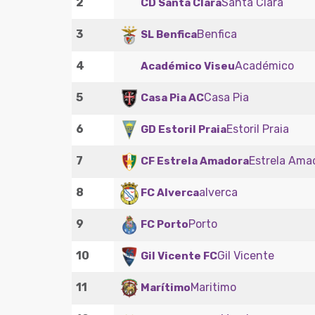
2
Santa Clara
CD Santa Clara
3
Benfica
SL Benfica
4
Académico
Académico Viseu
5
Casa Pia
Casa Pia AC
6
Estoril Praia
GD Estoril Praia
7
Estrela Ama
CF Estrela Amadora
8
alverca
FC Alverca
9
Porto
FC Porto
10
Gil Vicente
Gil Vicente FC
11
Maritimo
Marítimo