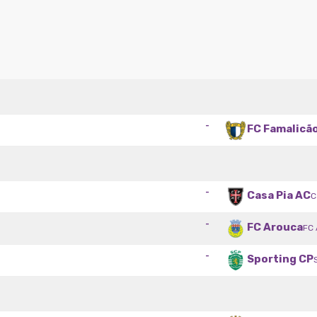
-
FC Famalicã
-
Casa Pia AC
C
-
FC Arouca
FC 
-
Sporting CP