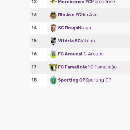
12
Moreirense
Moreirense FC
13
Rio Ave
Rio Ave FC
14
Braga
SC Braga
15
Vitória
Vitória SC
16
FC Arouca
FC Arouca
17
FC Famalicão
FC Famalicão
18
Sporting CP
Sporting CP