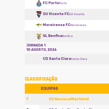
FC Porto
Porto
Gil Vicente FC
Gil Vicente
Moreirense FC
Moreirense
SL Benfica
Benfica
JORNADA 1
10 AGOSTO, 2026
CD Santa Clara
Santa Clara
CLASSIFICAÇÃO
EQUIPAS
1
Nacional
CD Nacional