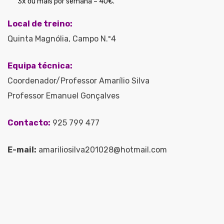
3x ou mais por semana – 40€.
Local de treino:
Quinta Magnólia, Campo N.º4
Equipa técnica:
Coordenador/Professor Amarílio Silva
Professor Emanuel Gonçalves
Contacto:
925 799 477
E-mail:
amariliosilva201028@hotmail.com