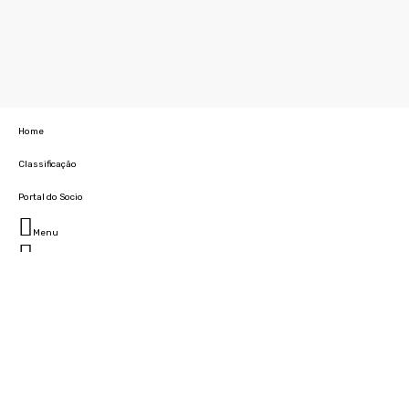
Home
Classificação
Portal do Socio
Menu
Fechar
Home
Clube
História
Marcha
Sede