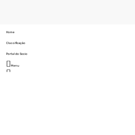
Home
Classificação
Portal do Socio
Menu
Fechar
Home
Clube
História
Marcha
Sede
Instalações