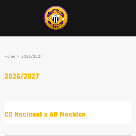
Home
>
2026/2027
2026/2027
CD Nacional x AD Machico