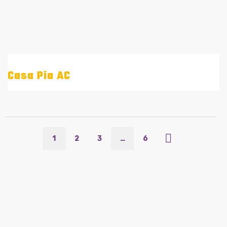
Casa Pia AC
1
2
3
…
6