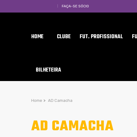
FAÇA-SE SÓCIO
HOME
CLUBE
FUT. PROFISSIONAL
F
BILHETEIRA
Home
>
AD Camacha
AD CAMACHA