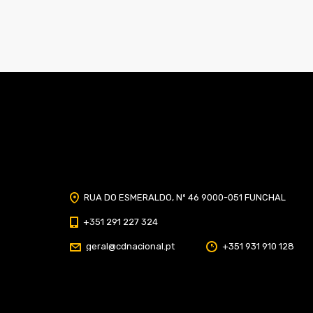
Home
Classificação
Portal do Socio
Menu
Fechar
RUA DO ESMERALDO, Nº 46 9000-051 FUNCHAL
Home
+351 291 227 324
Clube
geral@cdnacional.pt
+351 931 910 128
História
Marcha
Sede