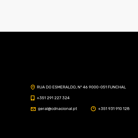
Home
Classificação
Portal do Socio
Menu
Fechar
RUA DO ESMERALDO, Nº 46 9000-051 FUNCHAL
Home
+351 291 227 324
Clube
geral@cdnacional.pt
+351 931 910 128
História
Marcha
Sede