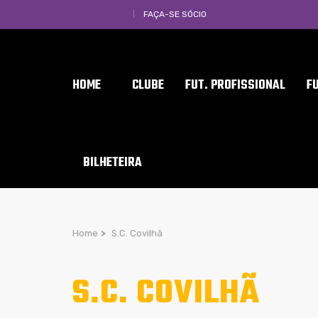
FAÇA-SE SÓCIO
HOME
CLUBE
FUT. PROFISSIONAL
F
BILHETEIRA
Home
>
S.C. Covilhã
S.C. COVILHÃ