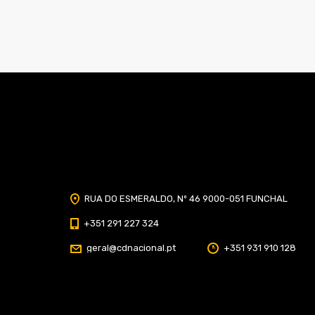
Home
Classificação
Portal do Socio
Menu
Fechar
RUA DO ESMERALDO, Nº 46 9000-051 FUNCHAL
Home
+351 291 227 324
Clube
geral@cdnacional.pt
+351 931 910 128
História
Marcha
Sede