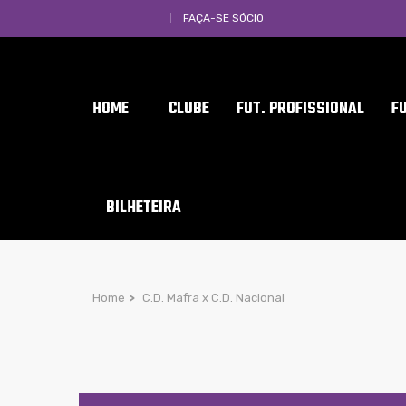
FAÇA-SE SÓCIO
HOME
CLUBE
FUT. PROFISSIONAL
F
BILHETEIRA
Home
>
C.D. Mafra x C.D. Nacional