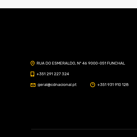
Home
Classificação
Portal do Socio
Menu
Fechar
RUA DO ESMERALDO, Nº 46 9000-051 FUNCHAL
Home
+351 291 227 324
Clube
geral@cdnacional.pt
+351 931 910 128
História
Marcha
Sede
Instalações
Cidade Desportiva
Estádio da Madeira