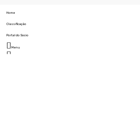
Home
Classificação
Portal do Socio
Menu
Fechar
Home
Clube
História
Marcha
Sede
Instalações
Cidade Desportiva
Estádio da Madeira